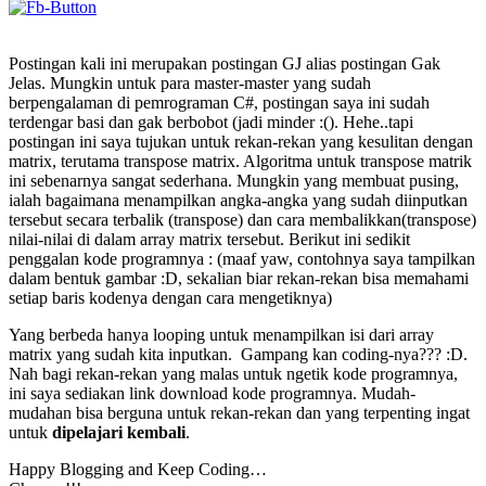
Postingan kali ini merupakan postingan GJ alias postingan Gak
Jelas. Mungkin untuk para master-master yang sudah
berpengalaman di pemrograman C#, postingan saya ini sudah
terdengar basi dan gak berbobot (jadi minder :(). Hehe..tapi
postingan ini saya tujukan untuk rekan-rekan yang kesulitan dengan
matrix, terutama transpose matrix. Algoritma untuk transpose matrik
ini sebenarnya sangat sederhana. Mungkin yang membuat pusing,
ialah bagaimana menampilkan angka-angka yang sudah diinputkan
tersebut secara terbalik (transpose) dan cara membalikkan(transpose)
nilai-nilai di dalam array matrix tersebut. Berikut ini sedikit
penggalan kode programnya : (maaf yaw, contohnya saya tampilkan
dalam bentuk gambar :D, sekalian biar rekan-rekan bisa memahami
setiap baris kodenya dengan cara mengetiknya)
Yang berbeda hanya looping untuk menampilkan isi dari array
matrix yang sudah kita inputkan. Gampang kan coding-nya??? :D.
Nah bagi rekan-rekan yang malas untuk ngetik kode programnya,
ini saya sediakan link download kode programnya. Mudah-
mudahan bisa berguna untuk rekan-rekan dan yang terpenting ingat
untuk
dipelajari kembali
.
Happy Blogging and Keep Coding…