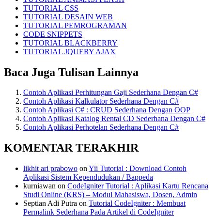
TUTORIAL CSS
TUTORIAL DESAIN WEB
TUTORIAL PEMROGRAMAN
CODE SNIPPETS
TUTORIAL BLACKBERRY
TUTORIAL JQUERY AJAX
Baca Juga Tulisan Lainnya
Contoh Aplikasi Perhitungan Gaji Sederhana Dengan C#
Contoh Aplikasi Kalkulator Sederhana Dengan C#
Contoh Aplikasi C# : CRUD Sederhana Dengan OOP
Contoh Aplikasi Katalog Rental CD Sederhana Dengan C#
Contoh Aplikasi Perhotelan Sederhana Dengan C#
KOMENTAR TERAKHIR
likhit ari prabowo
on
Yii Tutorial : Download Contoh
Aplikasi Sistem Kependudukan / Bappeda
kurniawan
on
CodeIgniter Tutorial : Aplikasi Kartu Rencana
Studi Online (KRS) – Modul Mahasiswa, Dosen, Admin
Septian Adi Putra
on
Tutorial CodeIgniter : Membuat
Permalink Sederhana Pada Artikel di CodeIgniter