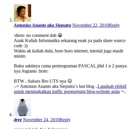
Antonius Ananto aka Sieputra
November 22, 2010
Reply
:diem: no comment dah 😀
Anak Kuliah Informatika sekarang enak ya pada share source
code :))
Waktu ak kuliah dulu, boro boro internet, tutorial juga masih
minim
Buku saktinya cuma pemrograman PASCAL jilid 1 n 2 punya
nya Jogianto :hore:
BTW , Sukses Bro UTS nya 😛
.-= Antonius Ananto aka Sieputra´s last blog ..
Langkah efektif
untuk meningkatkan traffic pengunjung blog-website anda
=-.
dree
November 24, 2010
Reply