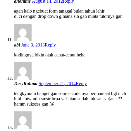
anonime
August 14, 2012
Reply
agan kalo ngebuat form tanggal bulan tahun lahir
di ci dengan drop down gimana sih gan minta tutornya gan
abi
June 3, 2013
Reply
kodingnya bikin otak cenat-cenut.hehe
DesyRahma
September 21, 2014
Reply
tengkyuuuu banget gan source code nya bermanfaat bgt nich
hihi.. btw udh smstr brpa ya? atau sudah lulusan sarjana ??
hemm suksess gan 🙂