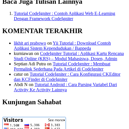
Baca Juga Tulisan Lainnya
Tutorial CodeIgniter : Contoh Aplikasi Web E-Learning
Dengan Framework CodeIgniter
KOMENTAR TERAKHIR
likhit ari prabowo
on
Yii Tutorial : Download Contoh
Aplikasi Sistem Kependudukan / Bappeda
kurniawan
on
CodeIgniter Tutorial : Aplikasi Kartu Rencana
Studi Online (KRS) – Modul Mahasiswa, Dosen, Admin
Septian Adi Putra
on
Tutorial CodeIgniter : Membuat
Permalink Sederhana Pada Artikel di CodeIgniter
catur
on
Tutorial CodeIgniter : Cara Konfigurasi CKEditor
dan KCFinder di CodeIgniter
Abdi N
on
Tutorial Android : Cara Parsing Variabel Dari
Activity Ke Activity Lainnya
Kunjungan Sahabat