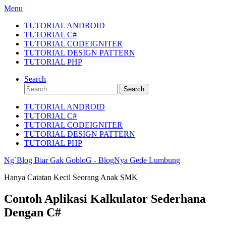
Skip
Menu
to
TUTORIAL ANDROID
content
TUTORIAL C#
TUTORIAL CODEIGNITER
TUTORIAL DESIGN PATTERN
TUTORIAL PHP
Search
Search
for:
TUTORIAL ANDROID
TUTORIAL C#
TUTORIAL CODEIGNITER
TUTORIAL DESIGN PATTERN
TUTORIAL PHP
Ng`Blog Biar Gak GobloG - BlogNya Gede Lumbung
Hanya Catatan Kecil Seorang Anak SMK
Contoh Aplikasi Kalkulator Sederhana
Dengan C#