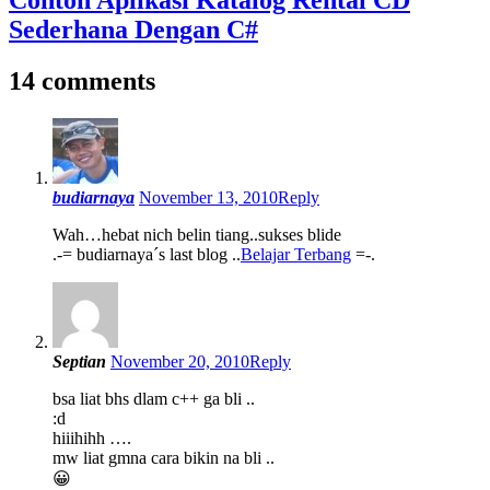
Sederhana Dengan C#
14 comments
budiarnaya
November 13, 2010
Reply
Wah…hebat nich belin tiang..sukses blide
.-= budiarnaya´s last blog ..
Belajar Terbang
=-.
Septian
November 20, 2010
Reply
bsa liat bhs dlam c++ ga bli ..
:d
hiiihihh ….
mw liat gmna cara bikin na bli ..
😀