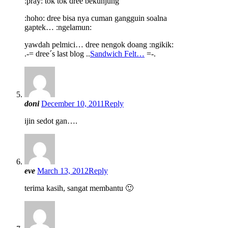
:pray: tok tok dree bekunjung
:hoho: dree bisa nya cuman gangguin soalna
gaptek… :ngelamun:
yawdah pelmici… dree nengok doang :ngikik:
.-= dree´s last blog ..
Sandwich Felt…
=-.
doni
December 10, 2011
Reply
ijin sedot gan….
eve
March 13, 2012
Reply
terima kasih, sangat membantu 🙂