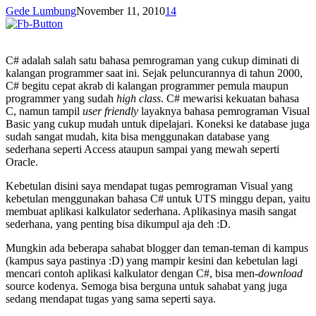
Gede Lumbung
November 11, 2010
14
C# adalah salah satu bahasa pemrograman yang cukup diminati di
kalangan programmer saat ini. Sejak peluncurannya di tahun 2000,
C# begitu cepat akrab di kalangan programmer pemula maupun
programmer yang sudah
high class
. C# mewarisi kekuatan bahasa
C, namun tampil
user friendly
layaknya bahasa pemrograman Visual
Basic yang cukup mudah untuk dipelajari. Koneksi ke database juga
sudah sangat mudah, kita bisa menggunakan database yang
sederhana seperti Access ataupun sampai yang mewah seperti
Oracle.
Kebetulan disini saya mendapat tugas pemrograman Visual yang
kebetulan menggunakan bahasa C# untuk UTS minggu depan, yaitu
membuat aplikasi kalkulator sederhana. Aplikasinya masih sangat
sederhana, yang penting bisa dikumpul aja deh :D.
Mungkin ada beberapa sahabat blogger dan teman-teman di kampus
(kampus saya pastinya :D) yang mampir kesini dan kebetulan lagi
mencari contoh aplikasi kalkulator dengan C#, bisa men-
download
source kodenya. Semoga bisa berguna untuk sahabat yang juga
sedang mendapat tugas yang sama seperti saya.