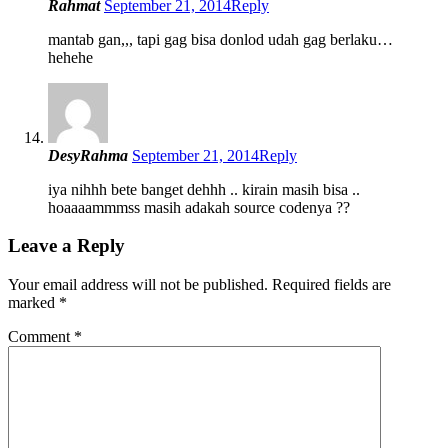
Rahmat
September 21, 2014
Reply
mantab gan,,, tapi gag bisa donlod udah gag berlaku…
hehehe
DesyRahma
September 21, 2014
Reply
iya nihhh bete banget dehhh .. kirain masih bisa ..
hoaaaammmss masih adakah source codenya ??
Leave a Reply
Your email address will not be published.
Required fields are
marked
*
Comment
*