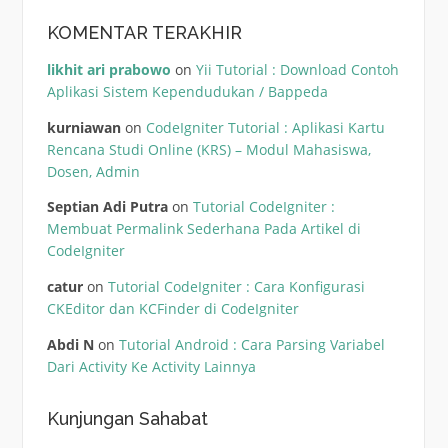
KOMENTAR TERAKHIR
likhit ari prabowo
on
Yii Tutorial : Download Contoh
Aplikasi Sistem Kependudukan / Bappeda
kurniawan
on
CodeIgniter Tutorial : Aplikasi Kartu
Rencana Studi Online (KRS) – Modul Mahasiswa,
Dosen, Admin
Septian Adi Putra
on
Tutorial CodeIgniter :
Membuat Permalink Sederhana Pada Artikel di
CodeIgniter
catur
on
Tutorial CodeIgniter : Cara Konfigurasi
CKEditor dan KCFinder di CodeIgniter
Abdi N
on
Tutorial Android : Cara Parsing Variabel
Dari Activity Ke Activity Lainnya
Kunjungan Sahabat