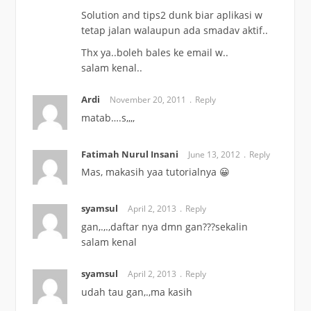
Solution and tips2 dunk biar aplikasi w
tetap jalan walaupun ada smadav aktif..
Thx ya..boleh bales ke email w..
salam kenal..
Ardi
November 20, 2011
Reply
matab….s,,,,
Fatimah Nurul Insani
June 13, 2012
Reply
Mas, makasih yaa tutorialnya 😀
syamsul
April 2, 2013
Reply
gan,.,.,daftar nya dmn gan???sekalin
salam kenal
syamsul
April 2, 2013
Reply
udah tau gan,.,ma kasih