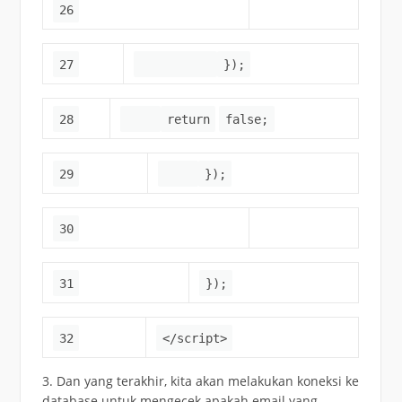
26
27
});
28
return
false;
29
});
30
31
});
32
</script>
3. Dan yang terakhir, kita akan melakukan koneksi ke
database untuk mengecek apakah email yang