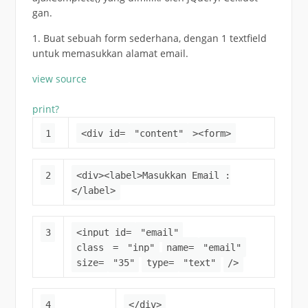
gan.
1. Buat sebuah form sederhana, dengan 1 textfield
untuk memasukkan alamat email.
view source
print
?
1
<div id=
"content"
><form>
2
<div><label>Masukkan Email :
</label>
3
<input id=
"email"
class
=
"inp"
name=
"email"
size=
"35"
type=
"text"
/>
4
</div>