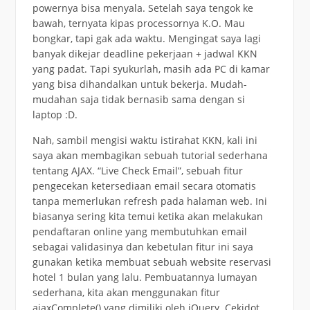
powernya bisa menyala. Setelah saya tengok ke
bawah, ternyata kipas processornya K.O. Mau
bongkar, tapi gak ada waktu. Mengingat saya lagi
banyak dikejar deadline pekerjaan + jadwal KKN
yang padat. Tapi syukurlah, masih ada PC di kamar
yang bisa dihandalkan untuk bekerja. Mudah-
mudahan saja tidak bernasib sama dengan si
laptop :D.
Nah, sambil mengisi waktu istirahat KKN, kali ini
saya akan membagikan sebuah tutorial sederhana
tentang AJAX. “Live Check Email”, sebuah fitur
pengecekan ketersediaan email secara otomatis
tanpa memerlukan refresh pada halaman web. Ini
biasanya sering kita temui ketika akan melakukan
pendaftaran online yang membutuhkan email
sebagai validasinya dan kebetulan fitur ini saya
gunakan ketika membuat sebuah website reservasi
hotel 1 bulan yang lalu. Pembuatannya lumayan
sederhana, kita akan menggunakan fitur
ajaxComplete() yang dimiliki oleh jQuery. Cekidot