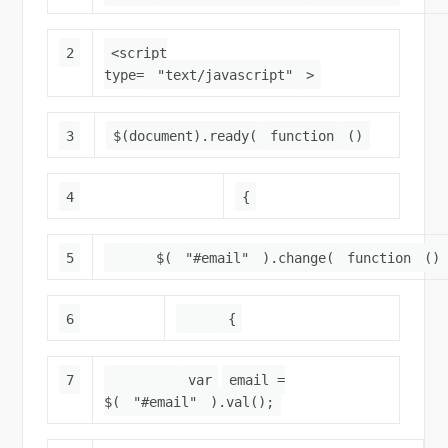
2
<script
type=
"text/javascript"
>
3
$(document).ready(
function
()
4
{
5
$(
"#email"
).change(
function
()
6
{
7
var
email =
$(
"#email"
).val();