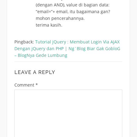
(dengan AND), value di bagian data:
“email=”+ email, itu bagaimana gan?
mohon pencerahannya.
terima kasih.
Pingback:
Tutorial jQuery : Membuat Login Via AJAX
Dengan jQuery dan PHP | Ng`Blog Biar Gak GobloG
– BlogNya Gede Lumbung
LEAVE A REPLY
Comment
*