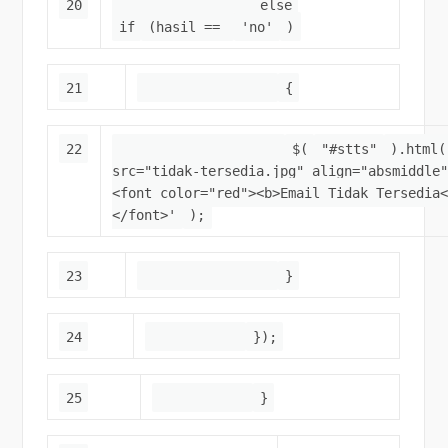
20
else
if
(hasil ==
'no'
)
21
{
22
$(
"#stts"
).html(
src="tidak-tersedia.jpg" align="absmiddle
<font color="red"><b>Email Tidak Tersedia
</font>'
);
23
}
24
});
25
}