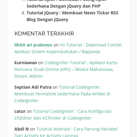
Sederhana Dengan jQuery dan PHP
Tutorial jQuery : Membuat News Ticker RSS
Blog Dengan jQuery
KOMENTAR TERAKHIR
likhit ari prabowo
on
Yii Tutorial : Download Contoh
Aplikasi Sistem Kependudukan / Bappeda
kurniawan
on
CodeIgniter Tutorial : Aplikasi Kartu
Rencana Studi Online (KRS) – Modul Mahasiswa,
Dosen, Admin
Septian Adi Putra
on
Tutorial CodeIgniter :
Membuat Permalink Sederhana Pada Artikel di
CodeIgniter
catur
on
Tutorial CodeIgniter : Cara Konfigurasi
CKEditor dan KCFinder di CodeIgniter
Abdi N
on
Tutorial Android : Cara Parsing Variabel
Dari Activity Ke Activity Lainnya