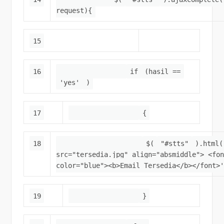
request){
15
16
if
(hasil ==
'yes'
)
17
{
18
$(
"#stts"
).html(
src="tersedia.jpg" align="absmiddle"> <fo
color="blue"><b>Email Tersedia</b></font>
19
}