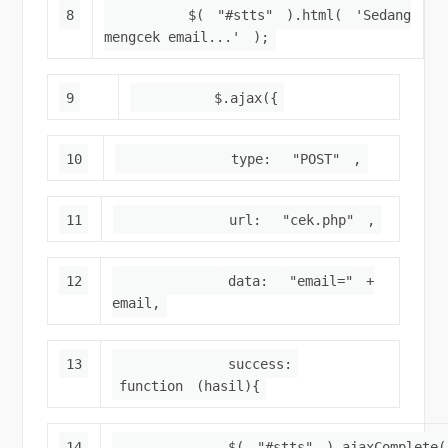
8
$(
"#stts"
).html(
'Sedang
mengcek email...'
);
9
$.ajax({
10
type:
"POST"
,
11
url:
"cek.php"
,
12
data:
"email="
+
email,
13
success:
function
(hasil){
14
$(
"#stts"
).ajaxComplete(