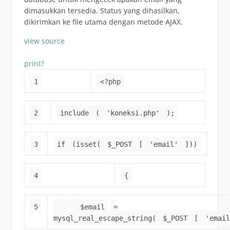
dimasukkan tersedia. Status yang dihasilkan,
dikirimkan ke file utama dengan metode AJAX.
view source
print
?
1
<?php
2
include
(
'koneksi.php'
);
3
if
(isset(
$_POST
[
'email'
]))
4
{
5
$email
=
mysql_real_escape_string(
$_POST
[
'email