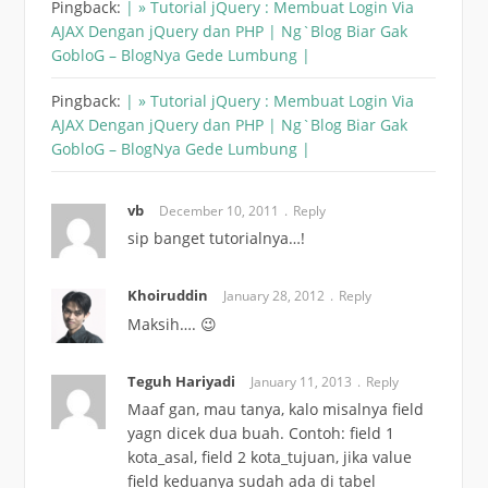
Pingback:
| » Tutorial jQuery : Membuat Login Via
AJAX Dengan jQuery dan PHP | Ng`Blog Biar Gak
GobloG – BlogNya Gede Lumbung |
Pingback:
| » Tutorial jQuery : Membuat Login Via
AJAX Dengan jQuery dan PHP | Ng`Blog Biar Gak
GobloG – BlogNya Gede Lumbung |
vb
December 10, 2011
Reply
sip banget tutorialnya…!
Khoiruddin
January 28, 2012
Reply
Maksih…. 😉
Teguh Hariyadi
January 11, 2013
Reply
Maaf gan, mau tanya, kalo misalnya field
yagn dicek dua buah. Contoh: field 1
kota_asal, field 2 kota_tujuan, jika value
field keduanya sudah ada di tabel