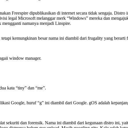
kan Freespire dipublikasikan di internet secara tidak sengaja. Distro i
visi legal Microsoft melanggar merk “Windows” mereka dan mengajuka
 mengganti namanya menjadi Linspire.
etapi kemungkinan besar nama ini diambil dari frugality yang berarti f
ebagaii window manager.
dua kata “tiny” dan “me”.
aplikasi Google, huruf “g” ini diambil dari Google. gOS adalah kepa
alat sekuriti dan forensik. Nama ini diambil dari kegunaan distro ini, 
logo distronya belum gue upload. Masih googling gitu. Kalo udah kete