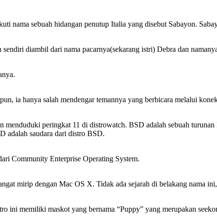
ikuti nama sebuah hidangan penutup Italia yang disebut Sabayon. Sabayo
sendiri diambil dari nama pacarnya(sekarang istri) Debra dan namanya
anya.
un, ia hanya salah mendengar temannya yang berbicara melalui konek
dan menduduki peringkat 11 di distrowatch. BSD adalah sebuah turunan
D adalah saudara dari distro BSD.
ari Community Enterprise Operating System.
 sangat mirip dengan Mac OS X. Tidak ada sejarah di belakang nama in
tro ini memiliki maskot yang bernama “Puppy” yang merupakan seekor