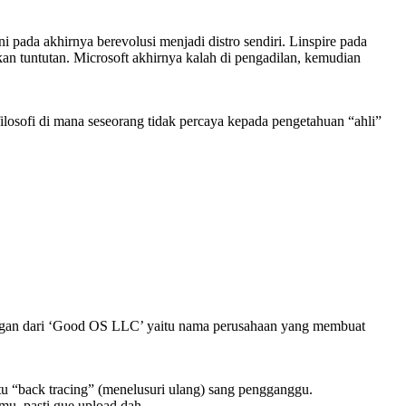
ni pada akhirnya berevolusi menjadi distro sendiri. Linspire pada
n tuntutan. Microsoft akhirnya kalah di pengadilan, kemudian
ilosofi di mana seseorang tidak percaya kepada pengetahuan “ahli”
njangan dari ‘Good OS LLC’ yaitu nama perusahaan yang membuat
yaitu “back tracing” (menelusuri ulang) sang pengganggu.
mu, pasti gue upload dah.