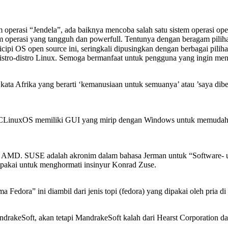
erasi “Jendela”, ada baiknya mencoba salah satu sistem operasi open 
em operasi yang tangguh dan powerfull. Tentunya dengan beragam pilih
ipi OS open source ini, seringkali dipusingkan dengan berbagai pilih
g distro-distro Linux. Semoga bermanfaat untuk pengguna yang ingin me
h kata Afrika yang berarti ‘kemanusiaan untuk semuanya’ atau ’saya d
. PCLinuxOS memiliki GUI yang mirip dengan Windows untuk memudahk
an AMD. SUSE adalah akronim dalam bahasa Jerman untuk “Software-
pakai untuk menghormati insinyur Konrad Zuse.
edora” ini diambil dari jenis topi (fedora) yang dipakai oleh pria di
 MandrakeSoft, akan tetapi MandrakeSoft kalah dari Hearst Corporati