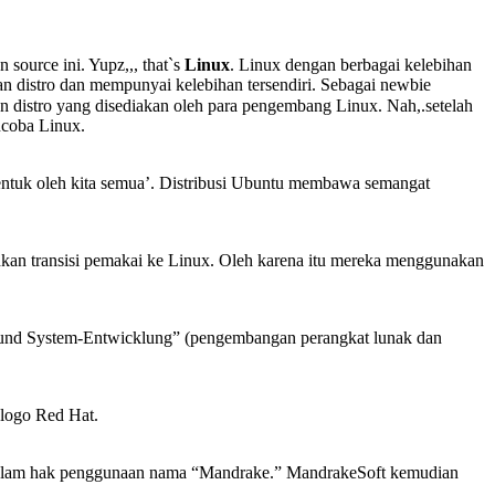
source ini. Yupz,,, that`s
Linux
. Linux dengan berbagai kelebihan
an distro dan mempunyai kelebihan tersendiri. Sebagai newbie
an distro yang disediakan oleh para pengembang Linux. Nah,.setelah
ncoba Linux.
ibentuk oleh kita semua’. Distribusi Ubuntu membawa semangat
an transisi pemakai ke Linux. Oleh karena itu mereka menggunakan
 und System-Entwicklung” (pengembangan perangkat lunak dan
 logo Red Hat.
on dalam hak penggunaan nama “Mandrake.” MandrakeSoft kemudian