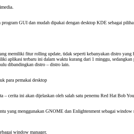
imedia.
an program GUI dan mudah dipakai dengan desktop KDE sebagai pilihan
 memiliki fitur rolling update, tidak seperti kebanyakan distro yang 
liki aplikasi terbaru ini dalam waktu kurang dari 1 minggu, sedangk
lu dibandingkan distro – distro lain.
tuk para pemakai desktop
ta – cerita ini akan dijelaskan oleh salah satu penemu Red Hat Bob Yo
buntu yang menggunakan GNOME dan Enlightenment sebagai window man
 sebagai window manager.