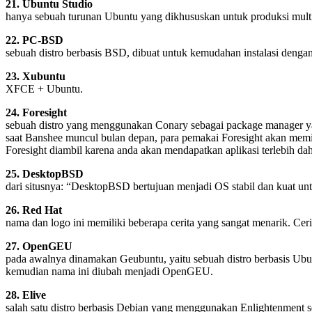
21. Ubuntu Studio
hanya sebuah turunan Ubuntu yang dikhususkan untuk produksi mult
22. PC-BSD
sebuah distro berbasis BSD, dibuat untuk kemudahan instalasi deng
23. Xubuntu
XFCE + Ubuntu.
24. Foresight
sebuah distro yang menggunakan Conary sebagai package manager yang
saat Banshee muncul bulan depan, para pemakai Foresight akan memi
Foresight diambil karena anda akan mendapatkan aplikasi terlebih dahu
25. DesktopBSD
dari situsnya: “DesktopBSD bertujuan menjadi OS stabil dan kuat un
26. Red Hat
nama dan logo ini memiliki beberapa cerita yang sangat menarik. Ceri
27. OpenGEU
pada awalnya dinamakan Geubuntu, yaitu sebuah distro berbasis U
kemudian nama ini diubah menjadi OpenGEU.
28. Elive
salah satu distro berbasis Debian yang menggunakan Enlightenment