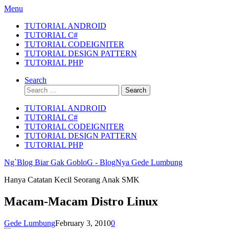
Skip
Menu
to
TUTORIAL ANDROID
content
TUTORIAL C#
TUTORIAL CODEIGNITER
TUTORIAL DESIGN PATTERN
TUTORIAL PHP
Search
Search
for:
TUTORIAL ANDROID
TUTORIAL C#
TUTORIAL CODEIGNITER
TUTORIAL DESIGN PATTERN
TUTORIAL PHP
Ng`Blog Biar Gak GobloG - BlogNya Gede Lumbung
Hanya Catatan Kecil Seorang Anak SMK
Macam-Macam Distro Linux
Gede Lumbung
February 3, 2010
0