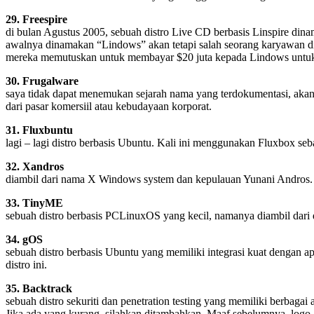
29. Freespire
di bulan Agustus 2005, sebuah distro Live CD berbasis Linspire dinama
awalnya dinamakan “Lindows” akan tetapi salah seorang karyawan di
mereka memutuskan untuk membayar $20 juta kepada Lindows untuk
30. Frugalware
saya tidak dapat menemukan sejarah nama yang terdokumentasi, akan t
dari pasar komersiil atau kebudayaan korporat.
31. Fluxbuntu
lagi – lagi distro berbasis Ubuntu. Kali ini menggunakan Fluxbox s
32. Xandros
diambil dari nama X Windows system dan kepulauan Yunani Andros.
33. TinyME
sebuah distro berbasis PCLinuxOS yang kecil, namanya diambil dari 
34. gOS
sebuah distro berbasis Ubuntu yang memiliki integrasi kuat dengan 
distro ini.
35. Backtrack
sebuah distro sekuriti dan penetration testing yang memiliki berbagai 
Jika ada yang kurang, silahkan ditambahkan. Maaf sebelumnya, logo-