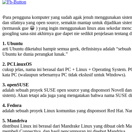
Para pengguna komputer yang sudah agak jenuh menggunakan sistem op
dan sifatnya yang open source, semakin mantap untuk dijadikan sist
(termasuk gue 😀 ) yang ingin menggunakan linux atau sekedar mencic
googling sana-sini akhirnya gue dapet nie sedikit penjelasan tentan
1. Ubuntu
arti Ubuntu diketahui hampir semua geek, definisinya adalah “sebua
Ubuntu ke dunia perangkat lunak.”
2. PCLinuxOS
cukup jelas, nama ini berasal dari PC + Linux + Operating System
kata PC (walaupun sebenarnya PC tidak ekslusif untuk Windows).
3. openSUSE
adalah sebuah proyek SUSE open source yang disponsori Novell d
sistem). Akan tetapi ada juga yang mengatakan bahwa nama SUSE di
4. Fedora
adalah sebuah proyek Linux komunitas yang disponsori Red Hat. Nama F
5. Mandriva
distribusi Linux ini berasal dari Mandrake Linux yang dibuat oleh
membeli Connectiva, dan hasil pencampuran ini disebut Mandriva.