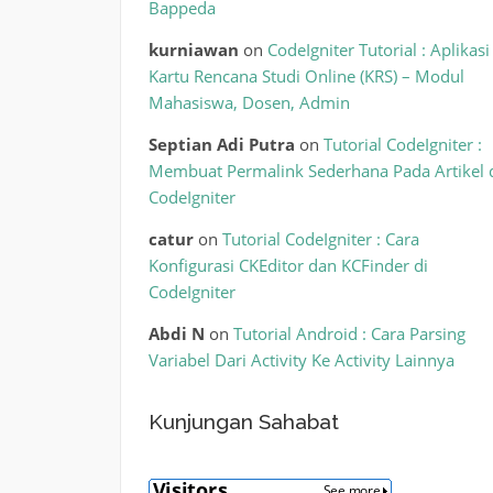
Bappeda
kurniawan
on
CodeIgniter Tutorial : Aplikasi
Kartu Rencana Studi Online (KRS) – Modul
Mahasiswa, Dosen, Admin
Septian Adi Putra
on
Tutorial CodeIgniter :
Membuat Permalink Sederhana Pada Artikel 
CodeIgniter
catur
on
Tutorial CodeIgniter : Cara
Konfigurasi CKEditor dan KCFinder di
CodeIgniter
Abdi N
on
Tutorial Android : Cara Parsing
Variabel Dari Activity Ke Activity Lainnya
Kunjungan Sahabat