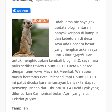
Gede Lumbung
September 8, 2010
8
Udah lama nie saya gak
update blog, lantaran
banyak kerjaan di kampus
dan kebetulan di desa
saya ada upacara besar
yang mengharuskan saya
untuk ikut
ngayah
. Dan
untuk menghidupkan kembali blog ini :D, saya mau
nulis sedikit review Ubuntu 10.10 Beta Released
dengan
code name
Maverick Meerkat. Walaupun
masih berstatus Beta Released, tapi Ubuntu 10.10
ini patut dicoba karena lumayan banyak terdapat
penyempurnaan dari Ubuntu 10.04 Lucid Lynk yang
diluncurkan Cannonical bulan April yang lalu.
Cekidot guys!!!
Tampilan