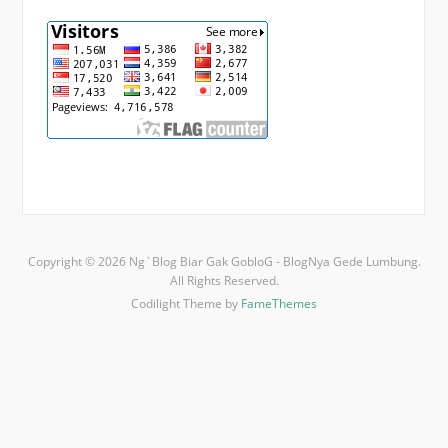
Copyright © 2026 Ng`Blog Biar Gak GobloG - BlogNya Gede Lumbung.
All Rights Reserved.
Codilight Theme by
FameThemes