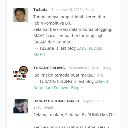
TuSuda
September 8, 2010
Reply
Tampilannya tampak lebih keren dan
lebih komplit ya Bli.
Selamat berkreasi dalam dunia blogging.
MAAF, baru sempat berkunjung lagi.
SALAM dari Kendari.
.-= TuSuda´s last blog ..
AKSI PEDULI
KMHDI
=-.
TUKANG CoLoNG
September 8, 2010
Reply
jadi makin tergoda buat makai..:lirik:
.-= TUKANG CoLoNG´s last blog ..
Diikuti
Ampe Jadi Follower Blog
=-.
Denuzz BURUNG HANTU
September 8,
2010
Reply
Selamat malam, Sahabat BURUNG HANTU
…
Semoga limpahan rahmat Tuhan selalu