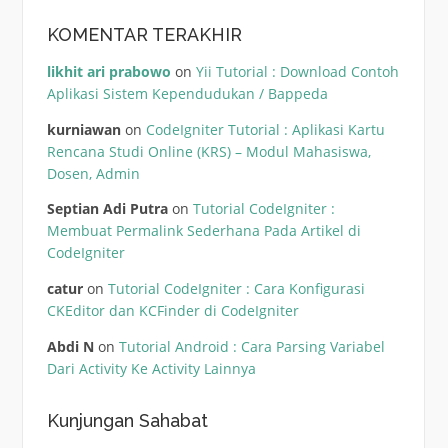
KOMENTAR TERAKHIR
likhit ari prabowo
on
Yii Tutorial : Download Contoh
Aplikasi Sistem Kependudukan / Bappeda
kurniawan
on
CodeIgniter Tutorial : Aplikasi Kartu
Rencana Studi Online (KRS) – Modul Mahasiswa,
Dosen, Admin
Septian Adi Putra
on
Tutorial CodeIgniter :
Membuat Permalink Sederhana Pada Artikel di
CodeIgniter
catur
on
Tutorial CodeIgniter : Cara Konfigurasi
CKEditor dan KCFinder di CodeIgniter
Abdi N
on
Tutorial Android : Cara Parsing Variabel
Dari Activity Ke Activity Lainnya
Kunjungan Sahabat