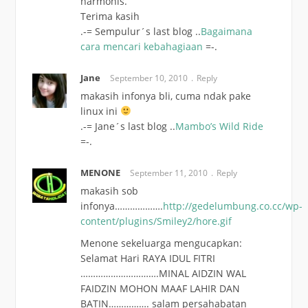
harmonis.
Terima kasih
.-= Sempulur´s last blog ..
Bagaimana
cara mencari kebahagiaan
=-.
Jane
September 10, 2010
Reply
makasih infonya bli, cuma ndak pake
linux ini
.-= Jane´s last blog ..
Mambo’s Wild Ride
=-.
MENONE
September 11, 2010
Reply
makasih sob
infonya……………….
http://gedelumbung.co.cc/wp-
content/plugins/Smiley2/hore.gif
Menone sekeluarga mengucapkan:
Selamat Hari RAYA IDUL FITRI
………………………….MINAL AIDZIN WAL
FAIDZIN MOHON MAAF LAHIR DAN
BATIN……………. salam persahabatan