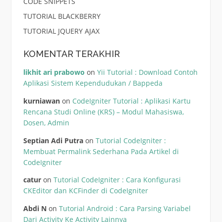
CODE SNIPPETS
TUTORIAL BLACKBERRY
TUTORIAL JQUERY AJAX
KOMENTAR TERAKHIR
likhit ari prabowo
on
Yii Tutorial : Download Contoh
Aplikasi Sistem Kependudukan / Bappeda
kurniawan
on
CodeIgniter Tutorial : Aplikasi Kartu
Rencana Studi Online (KRS) – Modul Mahasiswa,
Dosen, Admin
Septian Adi Putra
on
Tutorial CodeIgniter :
Membuat Permalink Sederhana Pada Artikel di
CodeIgniter
catur
on
Tutorial CodeIgniter : Cara Konfigurasi
CKEditor dan KCFinder di CodeIgniter
Abdi N
on
Tutorial Android : Cara Parsing Variabel
Dari Activity Ke Activity Lainnya