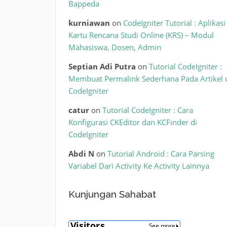
Bappeda
kurniawan
on
CodeIgniter Tutorial : Aplikasi
Kartu Rencana Studi Online (KRS) – Modul
Mahasiswa, Dosen, Admin
Septian Adi Putra
on
Tutorial CodeIgniter :
Membuat Permalink Sederhana Pada Artikel 
CodeIgniter
catur
on
Tutorial CodeIgniter : Cara
Konfigurasi CKEditor dan KCFinder di
CodeIgniter
Abdi N
on
Tutorial Android : Cara Parsing
Variabel Dari Activity Ke Activity Lainnya
Kunjungan Sahabat