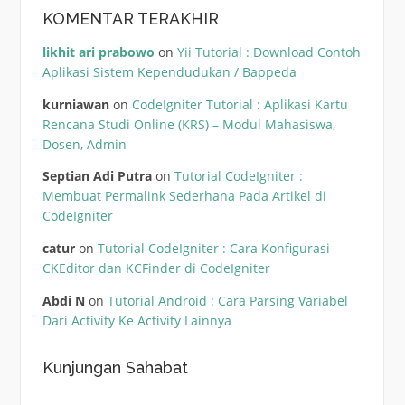
KOMENTAR TERAKHIR
likhit ari prabowo
on
Yii Tutorial : Download Contoh
Aplikasi Sistem Kependudukan / Bappeda
kurniawan
on
CodeIgniter Tutorial : Aplikasi Kartu
Rencana Studi Online (KRS) – Modul Mahasiswa,
Dosen, Admin
Septian Adi Putra
on
Tutorial CodeIgniter :
Membuat Permalink Sederhana Pada Artikel di
CodeIgniter
catur
on
Tutorial CodeIgniter : Cara Konfigurasi
CKEditor dan KCFinder di CodeIgniter
Abdi N
on
Tutorial Android : Cara Parsing Variabel
Dari Activity Ke Activity Lainnya
Kunjungan Sahabat