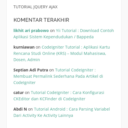
TUTORIAL JQUERY AJAX
KOMENTAR TERAKHIR
likhit ari prabowo
on
Yii Tutorial : Download Contoh
Aplikasi Sistem Kependudukan / Bappeda
kurniawan
on
CodeIgniter Tutorial : Aplikasi Kartu
Rencana Studi Online (KRS) – Modul Mahasiswa,
Dosen, Admin
Septian Adi Putra
on
Tutorial CodeIgniter :
Membuat Permalink Sederhana Pada Artikel di
CodeIgniter
catur
on
Tutorial CodeIgniter : Cara Konfigurasi
CKEditor dan KCFinder di CodeIgniter
Abdi N
on
Tutorial Android : Cara Parsing Variabel
Dari Activity Ke Activity Lainnya