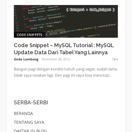
CODE SNIPPETS
Code Snippet – MySQL Tutorial : MySQL
Update Data Dari Tabel Yang Lainnya
Gede Lumbung
December 28, 2012
4
Bangun pagi dengan kondisi tubuh yang segar, sudah lama
tidak saya rasakan lagi. Dan pagi ini saya bisa mencicipi...
SERBA-SERBI
BERANDA
TENTANG SAYA
DAFTAR ISI BLOG