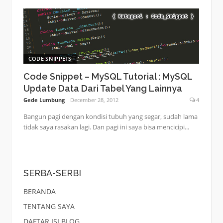
CODE SNIPPETS
Code Snippet – MySQL Tutorial : MySQL
Update Data Dari Tabel Yang Lainnya
Gede Lumbung
December 28, 2012
4
Bangun pagi dengan kondisi tubuh yang segar, sudah lama
tidak saya rasakan lagi. Dan pagi ini saya bisa mencicipi...
SERBA-SERBI
BERANDA
TENTANG SAYA
DAFTAR ISI BLOG