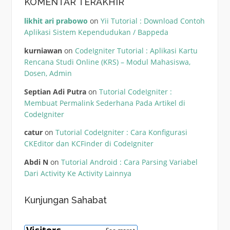
KOMENTAR TERAKHIR
likhit ari prabowo
on
Yii Tutorial : Download Contoh
Aplikasi Sistem Kependudukan / Bappeda
kurniawan
on
CodeIgniter Tutorial : Aplikasi Kartu
Rencana Studi Online (KRS) – Modul Mahasiswa,
Dosen, Admin
Septian Adi Putra
on
Tutorial CodeIgniter :
Membuat Permalink Sederhana Pada Artikel di
CodeIgniter
catur
on
Tutorial CodeIgniter : Cara Konfigurasi
CKEditor dan KCFinder di CodeIgniter
Abdi N
on
Tutorial Android : Cara Parsing Variabel
Dari Activity Ke Activity Lainnya
Kunjungan Sahabat