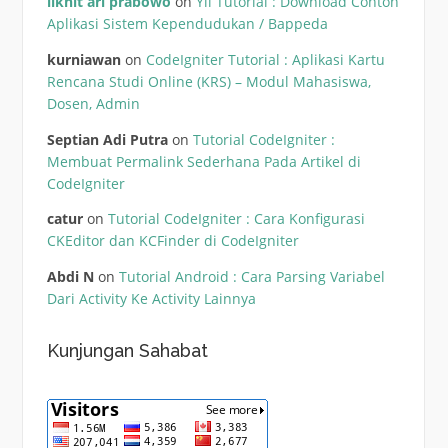
likhit ari prabowo
on
Yii Tutorial : Download Contoh
Aplikasi Sistem Kependudukan / Bappeda
kurniawan
on
CodeIgniter Tutorial : Aplikasi Kartu
Rencana Studi Online (KRS) – Modul Mahasiswa,
Dosen, Admin
Septian Adi Putra
on
Tutorial CodeIgniter :
Membuat Permalink Sederhana Pada Artikel di
CodeIgniter
catur
on
Tutorial CodeIgniter : Cara Konfigurasi
CKEditor dan KCFinder di CodeIgniter
Abdi N
on
Tutorial Android : Cara Parsing Variabel
Dari Activity Ke Activity Lainnya
Kunjungan Sahabat