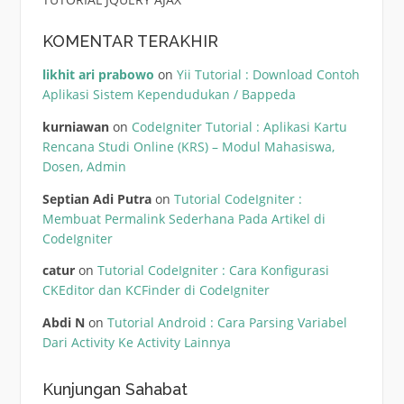
KOMENTAR TERAKHIR
likhit ari prabowo
on
Yii Tutorial : Download Contoh
Aplikasi Sistem Kependudukan / Bappeda
kurniawan
on
CodeIgniter Tutorial : Aplikasi Kartu
Rencana Studi Online (KRS) – Modul Mahasiswa,
Dosen, Admin
Septian Adi Putra
on
Tutorial CodeIgniter :
Membuat Permalink Sederhana Pada Artikel di
CodeIgniter
catur
on
Tutorial CodeIgniter : Cara Konfigurasi
CKEditor dan KCFinder di CodeIgniter
Abdi N
on
Tutorial Android : Cara Parsing Variabel
Dari Activity Ke Activity Lainnya
Kunjungan Sahabat