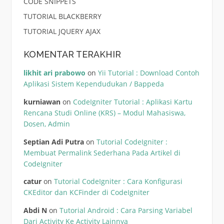
CODE SNIPPETS
TUTORIAL BLACKBERRY
TUTORIAL JQUERY AJAX
KOMENTAR TERAKHIR
likhit ari prabowo
on
Yii Tutorial : Download Contoh
Aplikasi Sistem Kependudukan / Bappeda
kurniawan
on
CodeIgniter Tutorial : Aplikasi Kartu
Rencana Studi Online (KRS) – Modul Mahasiswa,
Dosen, Admin
Septian Adi Putra
on
Tutorial CodeIgniter :
Membuat Permalink Sederhana Pada Artikel di
CodeIgniter
catur
on
Tutorial CodeIgniter : Cara Konfigurasi
CKEditor dan KCFinder di CodeIgniter
Abdi N
on
Tutorial Android : Cara Parsing Variabel
Dari Activity Ke Activity Lainnya