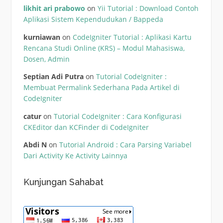
likhit ari prabowo
on
Yii Tutorial : Download Contoh
Aplikasi Sistem Kependudukan / Bappeda
kurniawan
on
CodeIgniter Tutorial : Aplikasi Kartu
Rencana Studi Online (KRS) – Modul Mahasiswa,
Dosen, Admin
Septian Adi Putra
on
Tutorial CodeIgniter :
Membuat Permalink Sederhana Pada Artikel di
CodeIgniter
catur
on
Tutorial CodeIgniter : Cara Konfigurasi
CKEditor dan KCFinder di CodeIgniter
Abdi N
on
Tutorial Android : Cara Parsing Variabel
Dari Activity Ke Activity Lainnya
Kunjungan Sahabat