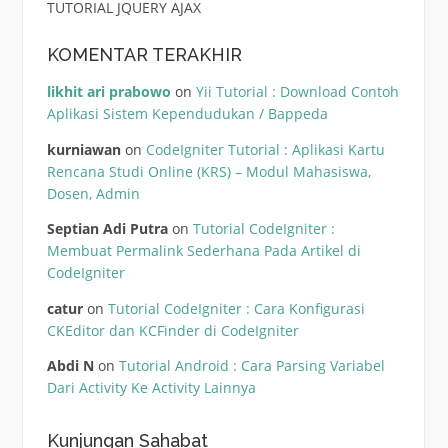
TUTORIAL JQUERY AJAX
KOMENTAR TERAKHIR
likhit ari prabowo
on
Yii Tutorial : Download Contoh
Aplikasi Sistem Kependudukan / Bappeda
kurniawan
on
CodeIgniter Tutorial : Aplikasi Kartu
Rencana Studi Online (KRS) – Modul Mahasiswa,
Dosen, Admin
Septian Adi Putra
on
Tutorial CodeIgniter :
Membuat Permalink Sederhana Pada Artikel di
CodeIgniter
catur
on
Tutorial CodeIgniter : Cara Konfigurasi
CKEditor dan KCFinder di CodeIgniter
Abdi N
on
Tutorial Android : Cara Parsing Variabel
Dari Activity Ke Activity Lainnya
Kunjungan Sahabat