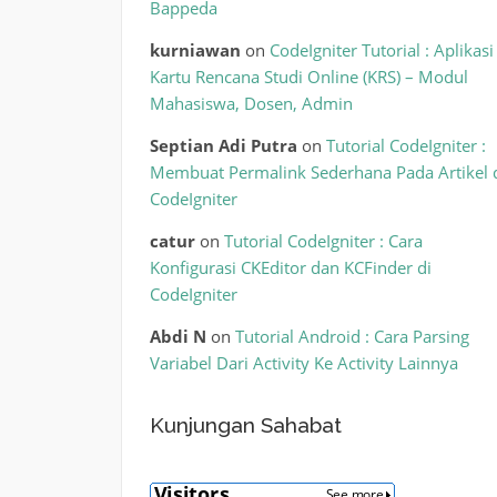
Bappeda
kurniawan
on
CodeIgniter Tutorial : Aplikasi
Kartu Rencana Studi Online (KRS) – Modul
Mahasiswa, Dosen, Admin
Septian Adi Putra
on
Tutorial CodeIgniter :
Membuat Permalink Sederhana Pada Artikel 
CodeIgniter
catur
on
Tutorial CodeIgniter : Cara
Konfigurasi CKEditor dan KCFinder di
CodeIgniter
Abdi N
on
Tutorial Android : Cara Parsing
Variabel Dari Activity Ke Activity Lainnya
Kunjungan Sahabat