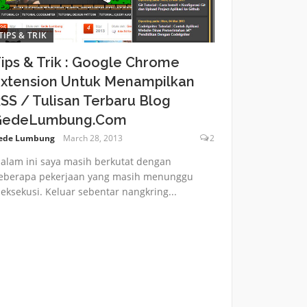
TIPS & TRIK
ips & Trik : Google Chrome
xtension Untuk Menampilkan
SS / Tulisan Terbaru Blog
GedeLumbung.Com
ede Lumbung
March 28, 2013
2
alam ini saya masih berkutat dengan
eberapa pekerjaan yang masih menunggu
ieksekusi. Keluar sebentar nangkring...