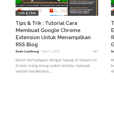
TIPS & TRIK
Tips & Trik : Tutorial Cara
T
Membuat Google Chrome
E
Extension Untuk Menampilkan
R
RSS Blog
Gede Lumbung
April 3, 2013
3
G
Masih berhadapan dengan laptop di malam ini,
M
di kala orang-orang sudah tertidur nyenyak
b
setelah beraktivitas...
d