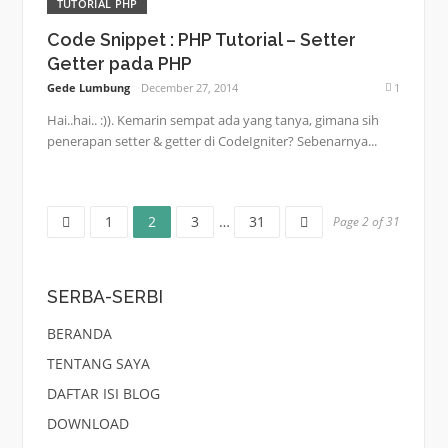
TUTORIAL PHP
Code Snippet : PHP Tutorial – Setter
Getter pada PHP
Gede Lumbung
December 27, 2014
1
Hai..hai.. :)). Kemarin sempat ada yang tanya, gimana sih
penerapan setter & getter di CodeIgniter? Sebenarnya...
Page
Page
Page
Page
Posts
1
2
3
…
31
Page 2 of 31
pagination
SERBA-SERBI
BERANDA
TENTANG SAYA
DAFTAR ISI BLOG
DOWNLOAD